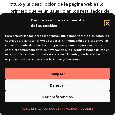
título
y la descripción de la página web es lo
primero que ve un usuario en los resultados de
búsqueda (SERP). Por muy bien que esté
Gestionar el consentimiento
realizada el estudio de palabras clave, si estos
de las cookies
no son atractivos, relevantes y con una llamada
Para ofrecer las mejores experiencias, utilizamos tecnologías como las
a la acción(CTA) clara, es poco probable que el
cookies para almacenar y/o acceder a la información del dispositivo. El
usuario haga clic en tu enlace.
consentimiento de estas tecnologías nos permitirá procesar datos
como el comportamiento de navegación o las identificaciones únicas en
Mala visibilidad en los resultados de
este sitio. No consentir o retirar el consentimiento, puede afectar
negativamente a ciertas características y funciones.
búsqueda
: Si tu
sitio web
aparece en
posiciones irrelevantes, es menos probable
Aceptar
que los usuarios lleguen a él, y por lo tanto,
aunque se hayan cargado más resultados, no
Denegar
han llegado a verlo.
Mucha competencia
: En sectores con alta
Ver preferencias
competencia puede resultar difícil destacar
AVISO LEGAL, POLÍTICA DE PRIVACIDAD Y COOKIES
entre la multitud. Incluso con la optimización